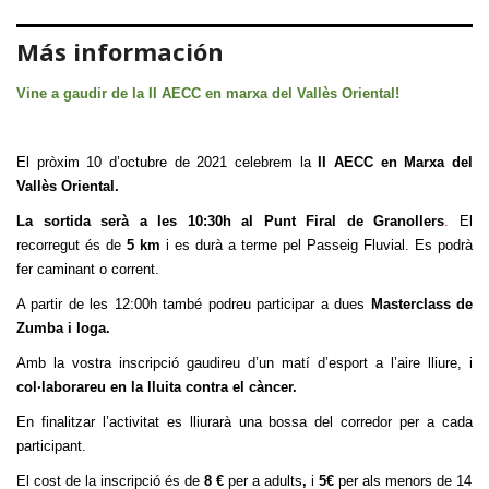
Más información
Vine a gaudir de la II AECC en marxa del Vallès Oriental!
El pròxim 10 d’octubre de 2021 celebrem la
II AECC en Marxa del
Vallès Oriental.
La sortida serà a les 10:30h
al Punt Firal de Granollers
.
El
recorregut és de
5 km
i es durà a terme pel Passeig Fluvial
.
Es podrà
fer caminant o corrent.
A partir de les 12:00h també podreu participar a dues
M
asterclass de
Zumba i Ioga.
Amb la vostra inscripció gaudireu d’un matí d’esport a l’aire lliure,
i
col·laborareu en la lluita contra el càncer.
En finalitzar l’activitat es lliurarà una bossa del corredor per a cada
participant.
El cost de la inscripció és de
8 €
per a adults
,
i
5€
per als menors de 14